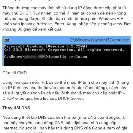
Thông thường các máy tính sẽ sử dụng IP động được cấp phát từ
máy chủ DHCP. Tuy nhiên, có thể IP hiện tại có vấn đề nên không
thể vào mạng được. Khi đó, bạn nhấn tổ hợp phím Windows + R,
nhập vào ipconfig /release, Enter. Xong, nhập tiếp ipconfig /new. Đợi
khoảng 30 giây để xem kết quả.
Cửa sổ CMD.
Cũng liên quan đến IP, bạn có thể nhập IP tĩnh cho máy tính (thông
số IP tĩnh này phụ thuộc vào modem/router đang dùng), cách này
sẽ giải quyết được vấn đề nếu lỗi thuộc về máy chủ cấp phát IP –
DHCP vì bỏ qua hiệu lực của DHCP Server.
Thay đổi DNS
Nếu đang thiết lập DNS của bên thứ ba (như DNS của Google,..),
bạn hãy chuyển sang dùng DNS mặc định của nhà cung cấp
Internet. Ngược lại, bạn hãy thử dùng DNS của Google xem có giải