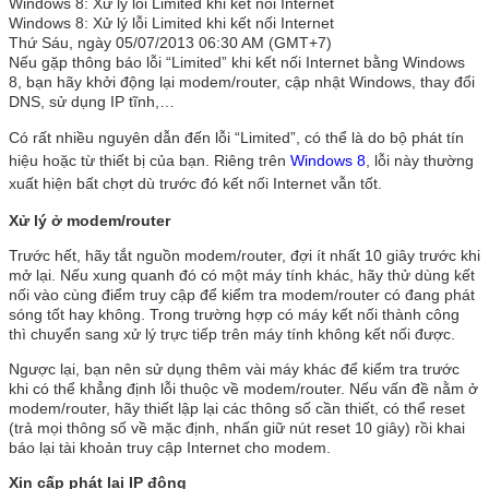
Windows 8: Xử lý lỗi Limited khi kết nối Internet
Windows 8: Xử lý lỗi Limited khi kết nối Internet
Thứ Sáu, ngày 05/07/2013 06:30 AM (GMT+7)
Nếu gặp thông báo lỗi “Limited” khi kết nối Internet bằng Windows
8, bạn hãy khởi động lại modem/router, cập nhật Windows, thay đổi
DNS, sử dụng IP tĩnh,…
Có rất nhiều nguyên dẫn đến lỗi “Limited”, có thể là do bộ phát tín
hiệu hoặc từ thiết bị của bạn. Riêng trên
Windows 8
, lỗi này thường
xuất hiện bất chợt dù trước đó kết nối Internet vẫn tốt.
Xử lý ở modem/router
Trước hết, hãy tắt nguồn modem/router, đợi ít nhất 10 giây trước khi
mở lại. Nếu xung quanh đó có một máy tính khác, hãy thử dùng kết
nối vào cùng điểm truy cập để kiểm tra modem/router có đang phát
sóng tốt hay không. Trong trường hợp có máy kết nối thành công
thì chuyển sang xử lý trực tiếp trên máy tính không kết nối được.
Ngược lại, bạn nên sử dụng thêm vài máy khác để kiểm tra trước
khi có thể khẳng định lỗi thuộc về modem/router. Nếu vấn đề nằm ở
modem/router, hãy thiết lập lại các thông số cần thiết, có thể reset
(trả mọi thông số về mặc định, nhấn giữ nút reset 10 giây) rồi khai
báo lại tài khoản truy cập Internet cho modem.
Xin cấp phát lại IP động