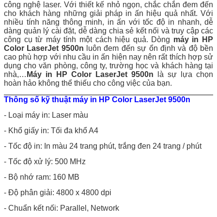
công nghệ laser. Với thiết kế nhỏ ngọn, chắc chắn đem đến
cho khách hàng những giải pháp in ấn hiệu quả nhất. Với
nhiều tính năng thông minh, in ấn với tốc độ in nhanh, dễ
dàng quản lý cài đặt, dễ dàng chia sẻ kết nối và truy cập các
công cụ từ máy tính một cách hiệu quả. Dòng
máy in HP
Color LaserJet 9500n
luôn đem đến sự ổn định và độ bền
cao phù hợp với nhu cầu in ấn hiện nay nên rất thích hợp sử
dụng cho văn phòng, công ty, trường học và khách hàng tại
nhà,…
Máy in HP Color LaserJet 9500n
là sự lựa chọn
hoàn hảo không thể thiếu cho công việc của bạn.
Thông số kỹ thuật
máy in HP Color LaserJet 9500n
- Loại máy in: Laser màu
- Khổ giấy in: Tối đa khổ A4
- Tốc độ in: In màu 24 trang phút, trắng đen 24 trang / phút
- Tốc độ xử lý: 500 MHz
- Bộ nhớ ram: 160 MB
- Độ phân giải: 4800 x 4800 dpi
- Chuẩn kết nối: Parallel, Network