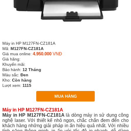
Máy in HP M127FN-CZ181A
Mã:
M127FN-CZ181A
4.950.000
VNĐ
Giá mua online:
Giá hãng:
Khuyến mãi:
Bảo hành:
12 Tháng
Màu sắc:
Đen
Kho:
Còn hàng
Lượt xem:
1115
MUA HÀNG
Máy in HP M127FN-CZ181A
Máy in HP M127FN-CZ181A
là dòng máy in sử dụng công
nghệ laser. Với thiết kế nhỏ ngọn, chắc chắn đem đến cho
khách hàng những giải pháp in ấn hiệu quả nhất. Với nhiều
tính năng thông minh, in ấn với tốc độ in nhanh, dễ dàng