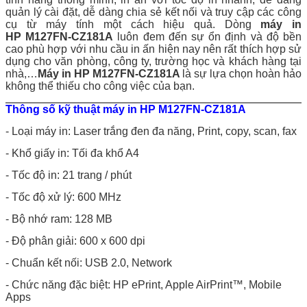
quản lý cài đặt, dễ dàng chia sẻ kết nối và truy cập các công
cụ từ máy tính một cách hiệu quả. Dòng
máy in
HP M127FN-CZ181A
luôn đem đến sự ổn định và độ bền
cao phù hợp với nhu cầu in ấn hiện nay nên rất thích hợp sử
dụng cho văn phòng, công ty, trường học và khách hàng tại
nhà,…
Máy in HP M127FN-CZ181A
là sự lựa chọn hoàn hảo
không thể thiếu cho công việc của bạn.
Thông số kỹ thuật
máy in HP M127FN-CZ181A
- Loại máy in: Laser trắng đen đa năng, Print, copy, scan, fax
- Khổ giấy in: Tối đa khổ A4
- Tốc độ in: 21 trang / phút
- Tốc độ xử lý: 600 MHz
- Bộ nhớ ram: 128 MB
- Độ phân giải: 600 x 600 dpi
- Chuẩn kết nối: USB 2.0, Network
- Chức năng đặc biệt: HP ePrint, Apple AirPrint™, Mobile
Apps